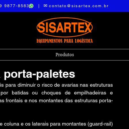
✉
1) 9 9877-8583 |
contato
@sisartex.com.br
Produtos
 porta-paletes
 para diminuir o risco de avarias nas estruturas 
or batidas ou choques de empilhadeiras e 
 frontais e nos montantes das estruturas porta-
 coluna e os laterais para montantes (guard-rail) 